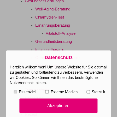
Gesundheitsleistungen
Well-Aging-Beratung
Chlamydien-Test
Ernährungsberatung
Vitalstoff-Analyse
Gesundheitsberatung
Infusionstherapie
Datenschutz
Orthomolekulare Therapie
Phytotherapie
Herzlich willkommen! Um unsere Website für Sie optimal
zu gestalten und fortlaufend zu verbessern, verwenden
Sprechzeiten
wir Cookies. So können wir Ihnen das bestmögliche
Service
Nutzererlebnis bieten.
Terminanfrage
Essenziell
Externe Medien
Statistik
Erinnerung
Akzeptieren
Überweisung
Rezept