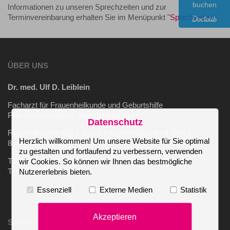
buchen
Informationen zu unseren Sprechzeiten und zur
Terminvereinbarung erhalten Sie im Menüpunkt "
Sprechzeiten
".
ÜBER UNS
Dr. med. Ulf D. Leiblein
Facharzt für Frauenheilkunde und Geburtshilfe
Präventionsmedizin, Naturheilverfahren
Datenschutz
Reichenbachstraße 1 (Ecke Frauenstraße) im 4. Stock
Herzlich willkommen! Um unsere Website für Sie optimal
80469 München
zu gestalten und fortlaufend zu verbessern, verwenden
Telefon 089 / 29 87 86
wir Cookies. So können wir Ihnen das bestmögliche
Telefax 089 / 291 39 78
Nutzererlebnis bieten.
Essenziell
Externe Medien
Statistik
Akzeptieren
SPRECHZEITEN