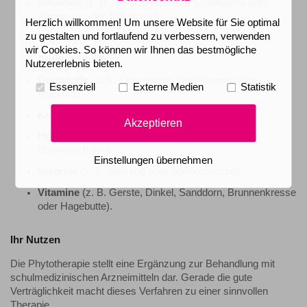
Alkaloide
(z. B. Morphin aus dem Schlafmohn oder
Atropin aus der Tollkirsche),
Herzlich willkommen! Um unsere Website für Sie optimal
zu gestalten und fortlaufend zu verbessern, verwenden
Bitterstoffe
(z. B. Enzian, Mariendistel oder Pfeffer )
wir Cookies. So können wir Ihnen das bestmögliche
Ätherische Öle
Nutzererlebnis bieten.
Gerbstoffe
(z. B. Eichenrinde, Heidelbeeren oder
Essenziell
Externe Medien
Statistik
Blutwurz)
Kieselsäure
Akzeptieren
Hormonstimulanzien
(z. B. Kürbiskerne,
Bohnenschalen)
Einstellungen übernehmen
Steoride
(z. B. Ginseng oder Süßholzwurzel)
Vitamine
(z. B. Gerste, Dinkel, Sanddorn, Brunnenkresse
oder Hagebutte).
Ihr Nutzen
Die Phytotherapie stellt eine Ergänzung zur Behandlung mit
schulmedizinischen Arzneimitteln dar. Gerade die gute
Verträglichkeit macht dieses Verfahren zu einer sinnvollen
Therapie.