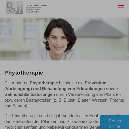
Togg
navi
Phytotherapie
Die moderne
Phytotherapie
beinhaltet die
Prävention
(Vorbeugung) und Behandlung von Erkrankungen sowie
Befindlichkeitsstörungen
durch Verabreichung von Pflanzen
bzw. deren Bestandteilen (z. B. Blüten, Blätter, Wurzeln, Früchte
und Samen).
Die Phytotherapie nutzt die jahrhundertealten Erfahrungen mit
Termin
den Heilkräften der Pflanzen und Pflanzenextrakte zu einer
online
möglichst sanften und Nebenwirkungsarmen Behandlung aus.