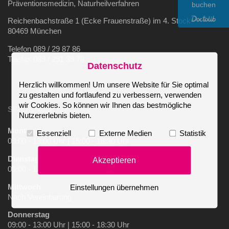
Präventionsmedizin, Naturheilverfahren
buchen
Reichenbachstraße 1 (Ecke Frauenstraße) im 4. Stock
80469 München
Telefon 089 / 29 87 86
Telefax 089 / 291 39 78
Datenschutz
Herzlich willkommen! Um unsere Website für Sie optimal
zu gestalten und fortlaufend zu verbessern, verwenden
wir Cookies. So können wir Ihnen das bestmögliche
SPRECHZEITEN
Nutzererlebnis bieten.
Montag
Essenziell
Externe Medien
Statistik
09:00 - 13:00 Uhr | 15:00 - 18:30 Uhr
Dienstag
Akzeptieren
09:00 - 13:00 Uhr | Nach Vereinbarung
Mittwoch
Einstellungen übernehmen
Nach Vereinbarung
Donnerstag
09:00 - 13:00 Uhr | 15:00 - 18:30 Uhr