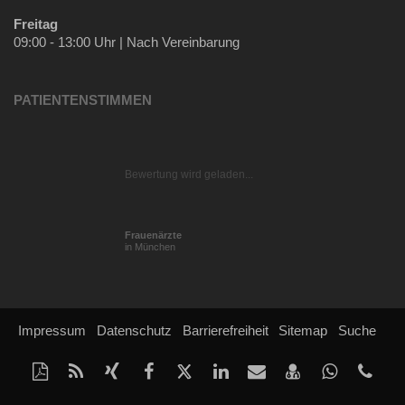
Freitag
09:00 - 13:00 Uhr | Nach Vereinbarung
PATIENTENSTIMMEN
Bewertung wird geladen...
Frauenärzte
in München
Impressum
Datenschutz
Barrierefreiheit
Sitemap
Suche
Diese
RSS-
Auf
Auf
Auf
Auf
Per
vCard
Auf
tel
Seite
Feed
Xing
Facebook
Twitter
LinkedIn
Mail
speichern
Whatsap
(89
als
mitteilen
teilen
teilen
teilen
empfehlen
teilen
298