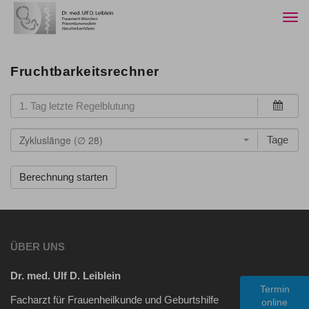
Togg
navi
Fruchtbarkeitsrechner
Zykluslänge (∅ 28)
Tage
ÜBER UNS
Dr. med. Ulf D. Leiblein
Termin
Facharzt für Frauenheilkunde und Geburtshilfe
online